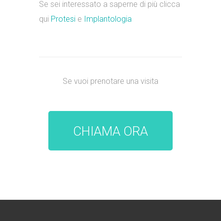
Se sei interessato a saperne di più clicca
qui
Protesi
e
Implantologia
Se vuoi prenotare una visita
CHIAMA ORA