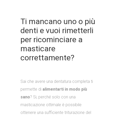
Ti mancano uno o più
denti e vuoi rimetterli
per ricominciare a
masticare
correttamente?
Sai che avere una dentatura completa ti
permette di
alimentarti in modo più
sano
? Si, perché solo con una
masticazione ottimale è possibile
ottenere una sufficiente triturazione del