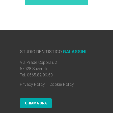
STUDIO DENTISTICO
GALASSINI
Via Pilade Caporali, 2
57028 Suvereto LI
Tel. 0565.82.99.50
Privacy Policy
–
Cookie Policy