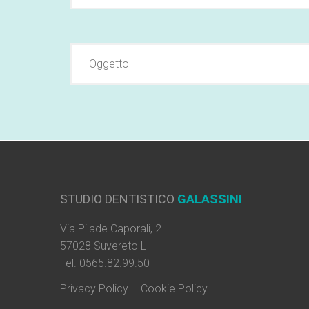
STUDIO DENTISTICO
GALASSINI
Via Pilade Caporali, 2
57028 Suvereto LI
Tel. 0565.82.99.50
Privacy Policy
–
Cookie Policy