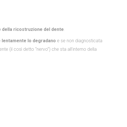
e della ricostruzione del dente
.
e lentamente lo degradano
e se non diagnosticata
te (il così detto “nervo”) che sta all’interno della