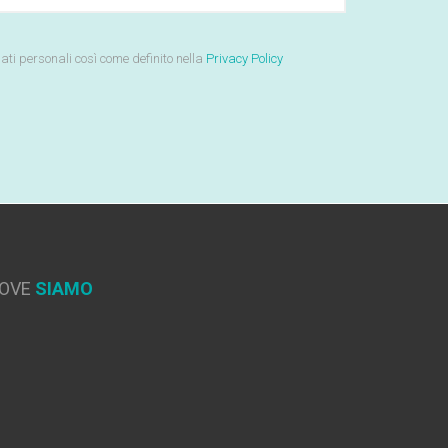
ati personali così come definito nella
Privacy Policy
OVE
SIAMO