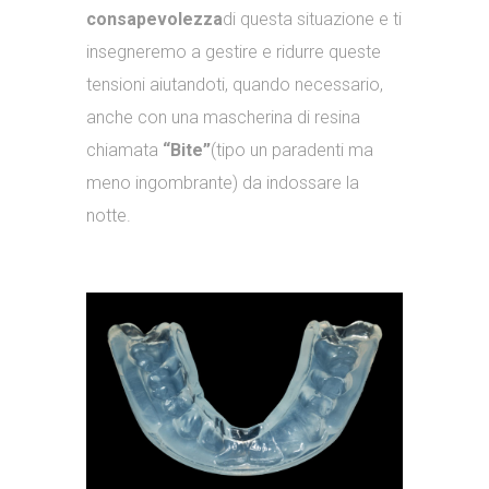
consapevolezza
di questa situazione e ti
insegneremo a gestire e ridurre queste
tensioni aiutandoti, quando necessario,
anche con una mascherina di resina
chiamata
“Bite”
(tipo un paradenti ma
meno ingombrante) da indossare la
notte.