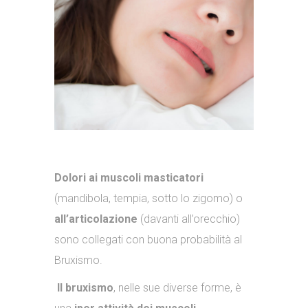
Dolori ai muscoli masticatori
(mandibola, tempia, sotto lo zigomo) o
all’articolazione
(davanti all’orecchio)
sono collegati con buona probabilità al
Bruxismo.
Il bruxismo
, nelle sue diverse forme, è