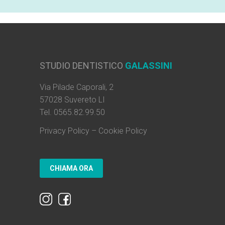
STUDIO DENTISTICO
GALASSINI
Via Pilade Caporali, 2
57028 Suvereto LI
Tel. 0565.82.99.50
Privacy Policy
–
Cookie Policy