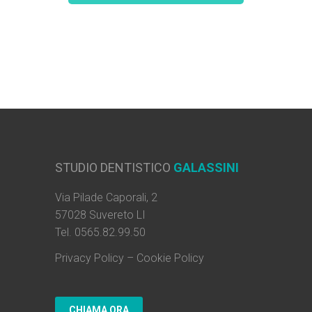
STUDIO DENTISTICO
GALASSINI
Via Pilade Caporali, 2
57028 Suvereto LI
Tel. 0565.82.99.50
Privacy Policy
–
Cookie Policy