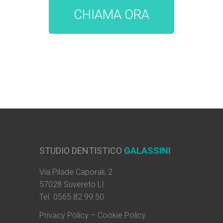
CHIAMA ORA
STUDIO DENTISTICO
GALASSINI
Via Pilade Caporali, 2
57028 Suvereto LI
Tel. 0565.82.99.50
Privacy Policy
–
Cookie Policy