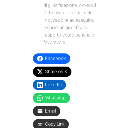
di giustificazione, ovvero il
fatto che ci sia una reale
motivazione ad eseguirla
e quindi un giustificato
rapporto costo beneficio
favorevole.
Facebook
Share on X
LinkedIn
WhatsApp
Email
Copy Link